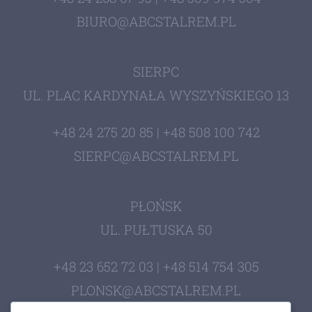
Montaż
BIURO@ABCSTALREM.PL
Kontakt
SIERPC
UL. PLAC KARDYNAŁA WYSZYŃSKIEGO 13
+48 24 275 20 85 | +48 508 100 742
SIERPC@ABCSTALREM.PL
PŁOŃSK
UL. PUŁTUSKA 50
+48 23 652 72 03 | +48 514 754 305
PLONSK@ABCSTALREM.PL