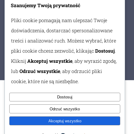
Szanujemy Twoją prywatność
SZPETAL GÓRNY
Pliki cookie pomagają nam ulepszać Twoje
UL. OWOCOWA 10H
doświadczenia, dostarczać spersonalizowane
+48 720 820 998
treści i analizować ruch. Możesz wybrać, które
SZPETAL@ABCSTALREM.PL
pliki cookie chcesz zezwolić, klikając
Dostosuj
.
Kliknij
Akceptuj wszystkie
, aby wyrazić zgodę,
lub
Odrzuć wszystkie
, aby odrzucić pliki
cookie, które nie są niezbędne.
Bramy Włocławek
|
Drzwi wewnętrzne Włocławek
|
Dostosuj
Drzwi Włocławek
|
Drzwi zewnętrzne Włocławek
|
Odrzuć wszystko
Okna drewniane Włocławek
|
Okna Włocławek
|
Parapety Włocławek
|
Rolety wewnętrzne
Akceptuj wszystko
Włocławek
|
Rolety Włocławek
|
Rolety zewnętrzne