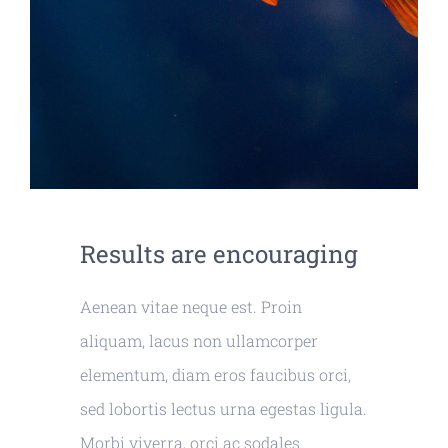
Results are encouraging
Aenean vitae neque est. Proin
aliquam, lacus non ullamcorper
elementum, diam eros faucibus orci,
sed lobortis lectus urna egestas ligula.
Morbi viverra, orci ac sodales