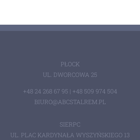
PŁOCK
UL. DWORCOWA 25
+48 24 268 67 95 | +48 509 974 504
BIURO@ABCSTALREM.PL
SIERPC
UL. PLAC KARDYNAŁA WYSZYŃSKIEGO 13